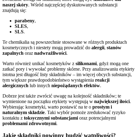
naszej skóry
. Wśród najczęściej dyskutowanych substancji
znajdują się:
parabeny
,
SLES
,
SLS
.
Te chemikalia są powszechnie stosowane w różnych produktach
kosmetycznych i niestety mogą prowadzić do
alergii
,
stanów
zapalnych
oraz
nadwrażliwości
.
Warto również unikać kosmetyków z
silikonami
, gdyż mogą one
zatkać pory i wywołać problemy skórne. Przy analizowaniu etykiety
istotna jest długość listy składników – im więcej obcych substancji,
tym większe prawdopodobieństwo wystąpienia
reakcji
alergicznych
lub innych
niepożądanych efektów
.
Dobrze jest także zwrócić uwagę na kolejność składników; te
wymienione na początku etykiety występują w
największej ilości
.
Wybierając kosmetyki, warto postawić na te o
prostym i
naturalnym składzie
. Taki wybór pomoże zredukować ryzyko
kontaktu z
toksycznymi substancjami
oraz potencjalnymi
problemami zdrowotnymi
.
Jakie składniki powinny budzić wątpliwości?