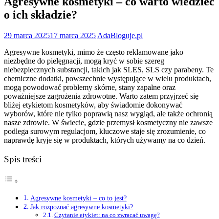
Agresywne kosmetyki – co warto wiedzieć
o ich składzie?
29 marca 2025
17 marca 2025
AdaBloguje.pl
Agresywne kosmetyki, mimo że często reklamowane jako
niezbędne do pielęgnacji, mogą kryć w sobie szereg
niebezpiecznych substancji, takich jak SLES, SLS czy parabeny. Te
chemiczne dodatki, powszechnie występujące w wielu produktach,
mogą powodować problemy skórne, stany zapalne oraz
poważniejsze zagrożenia zdrowotne. Warto zatem przyjrzeć się
bliżej etykietom kosmetyków, aby świadomie dokonywać
wyborów, które nie tylko poprawią nasz wygląd, ale także ochronią
nasze zdrowie. W świecie, gdzie przemysł kosmetyczny nie zawsze
podlega surowym regulacjom, kluczowe staje się zrozumienie, co
naprawdę kryje się w produktach, których używamy na co dzień.
Spis treści
Agresywne kosmetyki – co to jest?
Jak rozpoznać agresywne kosmetyki?
Czytanie etykiet: na co zwracać uwagę?