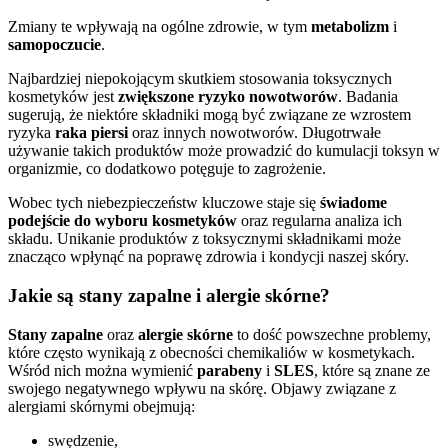
Zmiany te wpływają na ogólne zdrowie, w tym
metabolizm
i
samopoczucie
.
Najbardziej niepokojącym skutkiem stosowania toksycznych
kosmetyków jest
zwiększone ryzyko nowotworów
. Badania
sugerują, że niektóre składniki mogą być związane ze wzrostem
ryzyka
raka piersi
oraz innych nowotworów. Długotrwałe
używanie takich produktów może prowadzić do kumulacji toksyn w
organizmie, co dodatkowo potęguje to zagrożenie.
Wobec tych niebezpieczeństw kluczowe staje się
świadome
podejście do wyboru kosmetyków
oraz regularna analiza ich
składu. Unikanie produktów z toksycznymi składnikami może
znacząco wpłynąć na poprawę zdrowia i kondycji naszej skóry.
Jakie są stany zapalne i alergie skórne?
Stany zapalne
oraz
alergie skórne
to dość powszechne problemy,
które często wynikają z obecności chemikaliów w kosmetykach.
Wśród nich można wymienić
parabeny
i
SLES
, które są znane ze
swojego negatywnego wpływu na skórę. Objawy związane z
alergiami skórnymi obejmują:
swędzenie,