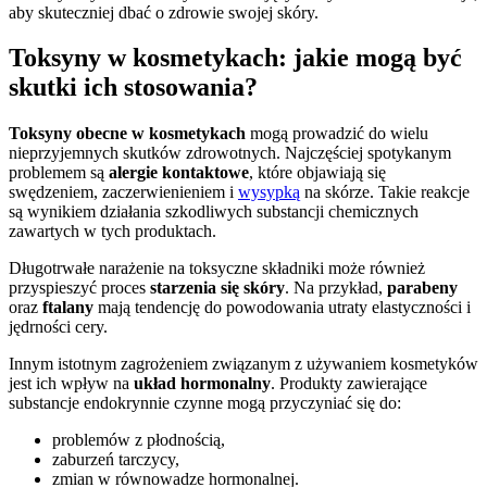
aby skuteczniej dbać o zdrowie swojej skóry.
Toksyny w kosmetykach: jakie mogą być
skutki ich stosowania?
Toksyny obecne w kosmetykach
mogą prowadzić do wielu
nieprzyjemnych skutków zdrowotnych. Najczęściej spotykanym
problemem są
alergie kontaktowe
, które objawiają się
swędzeniem, zaczerwienieniem i
wysypką
na skórze. Takie reakcje
są wynikiem działania szkodliwych substancji chemicznych
zawartych w tych produktach.
Długotrwałe narażenie na toksyczne składniki może również
przyspieszyć proces
starzenia się skóry
. Na przykład,
parabeny
oraz
ftalany
mają tendencję do powodowania utraty elastyczności i
jędrności cery.
Innym istotnym zagrożeniem związanym z używaniem kosmetyków
jest ich wpływ na
układ hormonalny
. Produkty zawierające
substancje endokrynnie czynne mogą przyczyniać się do:
problemów z płodnością,
zaburzeń tarczycy,
zmian w równowadze hormonalnej.