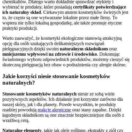
chemikaliów. Dlatego warto dokładnie sprawdzać etykiety i
wybierać te produkty, które posiadają
certyfikaty potwierdzające
ich naturalny skład
. Ciekawym atutem kosmetyków świeżych jest
to, że często są one wytwarzane lokalnie przez małe firmy. To
wspiera nie tylko lokalną gospodarkę, ale także promuje etyczne
praktyki produkcji.
Warto zauważyć, że kosmetyki ekologiczne stanowią atrakcyjną
opcję dla osób szukających delikatniejszych rozwiązań
pielęgnacyjnych dzięki swoim
naturalnym składnikom
oraz
mniejszemu wpływowi na zdrowie i środowisko
. Dokonując
świadomego wyboru odpowiednich produktów, możemy cieszyć się
skuteczną pielęgnacją bez obaw o podrażnienia czy alergie skórne.
Jakie korzyści niesie stosowanie kosmetyków
naturalnych?
Stosowanie kosmetyków naturalnych
niesie ze sobą wiele
pozytywnych aspektów. Ich działanie jest korzystne zarówno dla
naszej skóry, jak i dla planety. Przede wszystkim, te produkty
rzadziej powodują
reakcje alergiczne
oraz stany zapalne. Dzięki
łagodnym składnikom są one znacznie bezpieczniejsze dla osób z
wrażliwą cerą.
Naturalne elementy
, takie jak oleje roślinne, ekstrakty z ziół czy