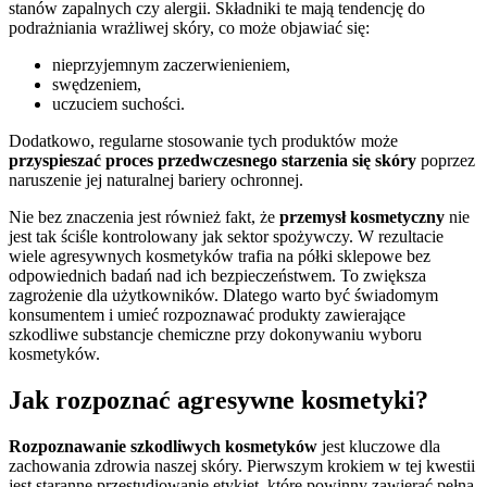
stanów zapalnych czy alergii. Składniki te mają tendencję do
podrażniania wrażliwej skóry, co może objawiać się:
nieprzyjemnym zaczerwienieniem,
swędzeniem,
uczuciem suchości.
Dodatkowo, regularne stosowanie tych produktów może
przyspieszać proces przedwczesnego starzenia się skóry
poprzez
naruszenie jej naturalnej bariery ochronnej.
Nie bez znaczenia jest również fakt, że
przemysł kosmetyczny
nie
jest tak ściśle kontrolowany jak sektor spożywczy. W rezultacie
wiele agresywnych kosmetyków trafia na półki sklepowe bez
odpowiednich badań nad ich bezpieczeństwem. To zwiększa
zagrożenie dla użytkowników. Dlatego warto być świadomym
konsumentem i umieć rozpoznawać produkty zawierające
szkodliwe substancje chemiczne przy dokonywaniu wyboru
kosmetyków.
Jak rozpoznać agresywne kosmetyki?
Rozpoznawanie szkodliwych kosmetyków
jest kluczowe dla
zachowania zdrowia naszej skóry. Pierwszym krokiem w tej kwestii
jest staranne przestudiowanie etykiet, które powinny zawierać pełną