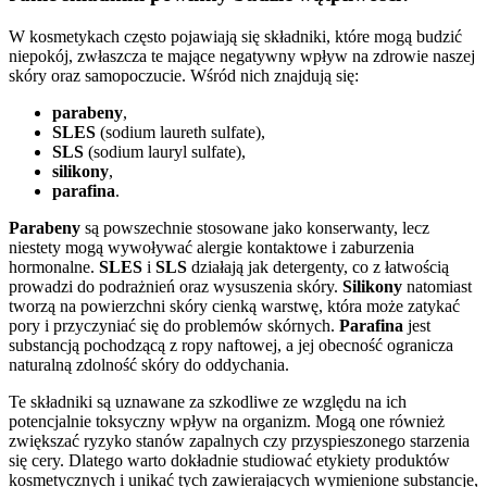
W kosmetykach często pojawiają się składniki, które mogą budzić
niepokój, zwłaszcza te mające negatywny wpływ na zdrowie naszej
skóry oraz samopoczucie. Wśród nich znajdują się:
parabeny
,
SLES
(sodium laureth sulfate),
SLS
(sodium lauryl sulfate),
silikony
,
parafina
.
Parabeny
są powszechnie stosowane jako konserwanty, lecz
niestety mogą wywoływać alergie kontaktowe i zaburzenia
hormonalne.
SLES
i
SLS
działają jak detergenty, co z łatwością
prowadzi do podrażnień oraz wysuszenia skóry.
Silikony
natomiast
tworzą na powierzchni skóry cienką warstwę, która może zatykać
pory i przyczyniać się do problemów skórnych.
Parafina
jest
substancją pochodzącą z ropy naftowej, a jej obecność ogranicza
naturalną zdolność skóry do oddychania.
Te składniki są uznawane za szkodliwe ze względu na ich
potencjalnie toksyczny wpływ na organizm. Mogą one również
zwiększać ryzyko stanów zapalnych czy przyspieszonego starzenia
się cery. Dlatego warto dokładnie studiować etykiety produktów
kosmetycznych i unikać tych zawierających wymienione substancje,