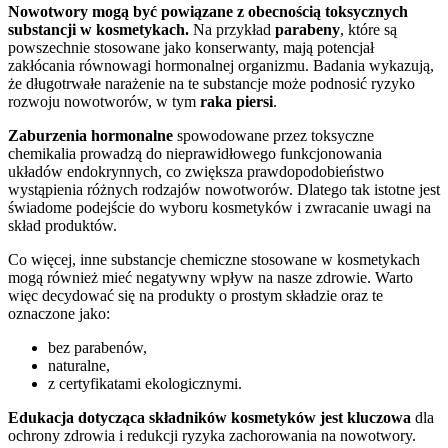
Nowotwory mogą być powiązane z obecnością toksycznych
substancji w kosmetykach.
Na przykład
parabeny
, które są
powszechnie stosowane jako konserwanty, mają potencjał
zakłócania równowagi hormonalnej organizmu. Badania wykazują,
że długotrwałe narażenie na te substancje może podnosić ryzyko
rozwoju nowotworów, w tym
raka piersi
.
Zaburzenia hormonalne
spowodowane przez toksyczne
chemikalia prowadzą do nieprawidłowego funkcjonowania
układów endokrynnych, co zwiększa prawdopodobieństwo
wystąpienia różnych rodzajów nowotworów. Dlatego tak istotne jest
świadome podejście do wyboru kosmetyków i zwracanie uwagi na
skład produktów.
Co więcej, inne substancje chemiczne stosowane w kosmetykach
mogą również mieć negatywny wpływ na nasze zdrowie. Warto
więc decydować się na produkty o prostym składzie oraz te
oznaczone jako:
bez parabenów,
naturalne,
z certyfikatami ekologicznymi.
Edukacja dotycząca składników kosmetyków jest kluczowa
dla
ochrony zdrowia i redukcji ryzyka zachorowania na nowotwory.