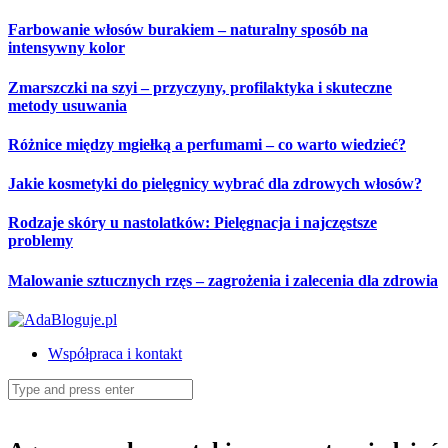
Skip
Farbowanie włosów burakiem – naturalny sposób na
to
intensywny kolor
content
Zmarszczki na szyi – przyczyny, profilaktyka i skuteczne
metody usuwania
Różnice między mgiełką a perfumami – co warto wiedzieć?
Jakie kosmetyki do pielęgnicy wybrać dla zdrowych włosów?
Rodzaje skóry u nastolatków: Pielęgnacja i najczęstsze
problemy
Malowanie sztucznych rzęs – zagrożenia i zalecenia dla zdrowia
Współpraca i kontakt
Search
for: