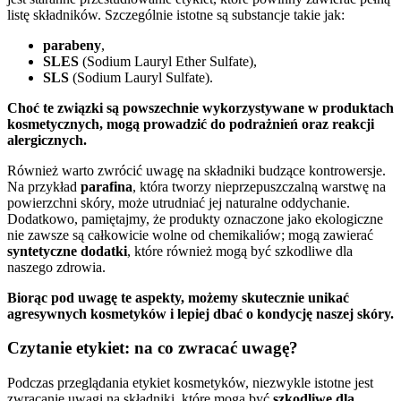
listę składników. Szczególnie istotne są substancje takie jak:
parabeny
,
SLES
(Sodium Lauryl Ether Sulfate),
SLS
(Sodium Lauryl Sulfate).
Choć te związki są powszechnie wykorzystywane w produktach
kosmetycznych, mogą prowadzić do podrażnień oraz reakcji
alergicznych.
Również warto zwrócić uwagę na składniki budzące kontrowersje.
Na przykład
parafina
, która tworzy nieprzepuszczalną warstwę na
powierzchni skóry, może utrudniać jej naturalne oddychanie.
Dodatkowo, pamiętajmy, że produkty oznaczone jako ekologiczne
nie zawsze są całkowicie wolne od chemikaliów; mogą zawierać
syntetyczne dodatki
, które również mogą być szkodliwe dla
naszego zdrowia.
Biorąc pod uwagę te aspekty, możemy skutecznie unikać
agresywnych kosmetyków i lepiej dbać o kondycję naszej skóry.
Czytanie etykiet: na co zwracać uwagę?
Podczas przeglądania etykiet kosmetyków, niezwykle istotne jest
zwracanie uwagi na składniki, które mogą być
szkodliwe dla