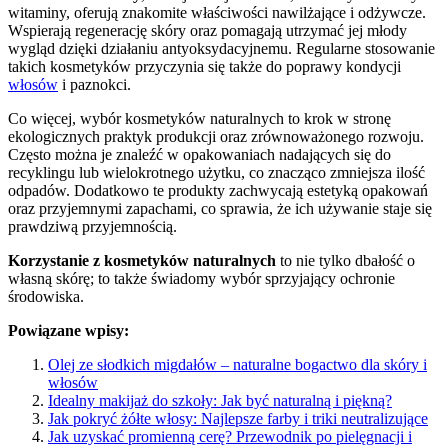
witaminy, oferują znakomite właściwości nawilżające i odżywcze.
Wspierają regenerację skóry oraz pomagają utrzymać jej młody
wygląd dzięki działaniu antyoksydacyjnemu. Regularne stosowanie
takich kosmetyków przyczynia się także do poprawy kondycji
włosów
i paznokci.
Co więcej, wybór kosmetyków naturalnych to krok w stronę
ekologicznych praktyk produkcji oraz zrównoważonego rozwoju.
Często można je znaleźć w opakowaniach nadających się do
recyklingu lub wielokrotnego użytku, co znacząco zmniejsza ilość
odpadów. Dodatkowo te produkty zachwycają estetyką opakowań
oraz przyjemnymi zapachami, co sprawia, że ich używanie staje się
prawdziwą przyjemnością.
Korzystanie z kosmetyków naturalnych
to nie tylko dbałość o
własną skórę; to także świadomy wybór sprzyjający ochronie
środowiska.
Powiązane wpisy:
Olej ze słodkich migdałów – naturalne bogactwo dla skóry i
włosów
Idealny makijaż do szkoły: Jak być naturalną i piękną?
Jak pokryć żółte włosy: Najlepsze farby i triki neutralizujące
Jak uzyskać promienną cerę? Przewodnik po pielęgnacji i