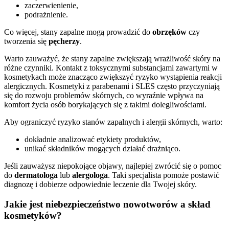
zaczerwienienie,
podrażnienie.
Co więcej, stany zapalne mogą prowadzić do
obrzęków
czy
tworzenia się
pęcherzy
.
Warto zauważyć, że stany zapalne zwiększają wrażliwość skóry na
różne czynniki. Kontakt z toksycznymi substancjami zawartymi w
kosmetykach może znacząco zwiększyć ryzyko wystąpienia reakcji
alergicznych. Kosmetyki z parabenami i SLES często przyczyniają
się do rozwoju problemów skórnych, co wyraźnie wpływa na
komfort życia osób borykających się z takimi dolegliwościami.
Aby ograniczyć ryzyko stanów zapalnych i alergii skórnych, warto:
dokładnie analizować etykiety produktów,
unikać składników mogących działać drażniąco.
Jeśli zauważysz niepokojące objawy, najlepiej zwrócić się o pomoc
do
dermatologa
lub
alergologa
. Taki specjalista pomoże postawić
diagnozę i dobierze odpowiednie leczenie dla Twojej skóry.
Jakie jest niebezpieczeństwo nowotworów a skład
kosmetyków?