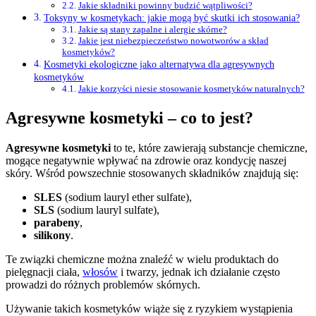
Jakie składniki powinny budzić wątpliwości?
Toksyny w kosmetykach: jakie mogą być skutki ich stosowania?
Jakie są stany zapalne i alergie skórne?
Jakie jest niebezpieczeństwo nowotworów a skład
kosmetyków?
Kosmetyki ekologiczne jako alternatywa dla agresywnych
kosmetyków
Jakie korzyści niesie stosowanie kosmetyków naturalnych?
Agresywne kosmetyki – co to jest?
Agresywne kosmetyki
to te, które zawierają substancje chemiczne,
mogące negatywnie wpływać na zdrowie oraz kondycję naszej
skóry. Wśród powszechnie stosowanych składników znajdują się:
SLES
(sodium lauryl ether sulfate),
SLS
(sodium lauryl sulfate),
parabeny
,
silikony
.
Te związki chemiczne można znaleźć w wielu produktach do
pielęgnacji ciała,
włosów
i twarzy, jednak ich działanie często
prowadzi do różnych problemów skórnych.
Używanie takich kosmetyków wiąże się z ryzykiem wystąpienia