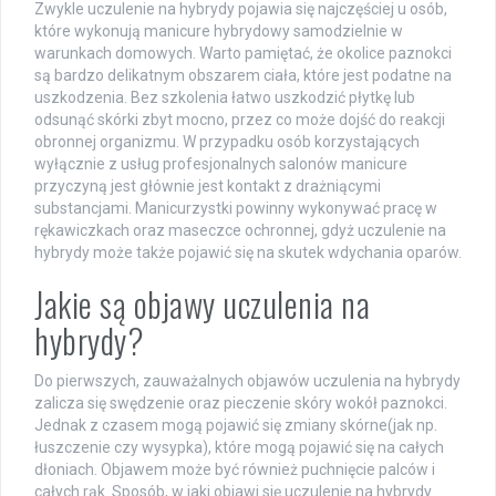
Zwykle uczulenie na hybrydy pojawia się najczęściej u osób,
które wykonują manicure hybrydowy samodzielnie w
warunkach domowych. Warto pamiętać, że okolice paznokci
są bardzo delikatnym obszarem ciała, które jest podatne na
uszkodzenia. Bez szkolenia łatwo uszkodzić płytkę lub
odsunąć skórki zbyt mocno, przez co może dojść do reakcji
obronnej organizmu. W przypadku osób korzystających
wyłącznie z usług profesjonalnych salonów manicure
przyczyną jest głównie jest kontakt z drażniącymi
substancjami. Manicurzystki powinny wykonywać pracę w
rękawiczkach oraz maseczce ochronnej, gdyż uczulenie na
hybrydy może także pojawić się na skutek wdychania oparów.
Jakie są objawy uczulenia na
hybrydy?
Do pierwszych, zauważalnych objawów uczulenia na hybrydy
zalicza się swędzenie oraz pieczenie skóry wokół paznokci.
Jednak z czasem mogą pojawić się zmiany skórne(jak np.
łuszczenie czy wysypka), które mogą pojawić się na całych
dłoniach. Objawem może być również puchnięcie palców i
całych rąk. Sposób, w jaki objawi się uczulenie na hybrydy