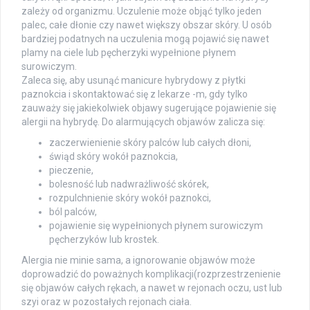
zależy od organizmu. Uczulenie może objąć tylko jeden
palec, całe dłonie czy nawet większy obszar skóry. U osób
bardziej podatnych na uczulenia mogą pojawić się nawet
plamy na ciele lub pęcherzyki wypełnione płynem
surowiczym.
Zaleca się, aby usunąć manicure hybrydowy z płytki
paznokcia i skontaktować się z lekarze -m, gdy tylko
zauważy się jakiekolwiek objawy sugerujące pojawienie się
alergii na hybrydę. Do alarmujących objawów zalicza się:
zaczerwienienie skóry palców lub całych dłoni,
świąd skóry wokół paznokcia,
pieczenie,
bolesność lub nadwrażliwość skórek,
rozpulchnienie skóry wokół paznokci,
ból palców,
pojawienie się wypełnionych płynem surowiczym
pęcherzyków lub krostek.
Alergia nie minie sama, a ignorowanie objawów może
doprowadzić do poważnych komplikacji(rozprzestrzenienie
się objawów całych rękach, a nawet w rejonach oczu, ust lub
szyi oraz w pozostałych rejonach ciała.