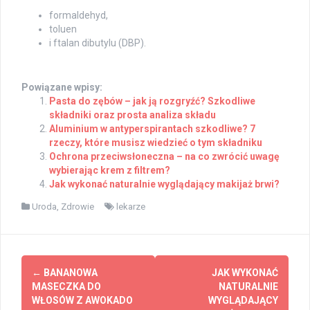
formaldehyd,
toluen
i ftalan dibutylu (DBP).
Powiązane wpisy:
Pasta do zębów – jak ją rozgryźć? Szkodliwe
składniki oraz prosta analiza składu
Aluminium w antyperspirantach szkodliwe? 7
rzeczy, które musisz wiedzieć o tym składniku
Ochrona przeciwsłoneczna – na co zwrócić uwagę
wybierając krem z filtrem?
Jak wykonać naturalnie wyglądający makijaż brwi?
Uroda
,
Zdrowie
lekarze
Post
←
BANANOWA
JAK WYKONAĆ
navigation
MASECZKA DO
NATURALNIE
WŁOSÓW Z AWOKADO
WYGLĄDAJĄCY