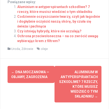
Powiązane wpisy:
Aluminium w antyperspirantach szkodliwe? 7
rzeczy, które musisz wiedzieć o tym składniku
Codziennie oczyszczanie twarzy, czyli jak łagodnie
i dogłębnie oczyścić naszą skórę, by czuła się
świeża i pachnąca
Czy istnieją hybrydy, które nie uczulają?
Ochrona przeciwsłoneczna – na co zwrócić uwagę
wybierając krem z filtrem?
Uroda
,
Zdrowie
oleje
Post
←
DNA MOCZANOWA —
ALUMINIUM W
navigation
OBJAWY, ZAGROŻENIA
ANTYPERSPIRANTACH
SZKODLIWE? 7 RZECZY,
KTÓRE MUSISZ
WIEDZIEĆ O TYM
SKŁADNIKU
→