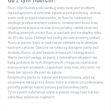
Fluor, czyli fluorek sodu według wielu osób jest środkiem
niezastąpionym w ochronie zębów przed próchnicą. Jednak
wiele osób przyjęło stanowisko, że fluor(w nadmiarze)
skutkuje przebarwieniem szkliwa i osłabieniem kości oraz
negatywnie wpływa na stan emocjonalny i układ nerwowy.
Według pewnych źródeł fluor w pastach jest niezbędny tylko
do 20 roku życia. Dlatego też osoby dorosłe powinny unikać
fluoru w paście, który w nadmiarze odkłada się w układzie
kostnym i skórze. Obecnie na rynku są dostępne pasty bez
dodatku fluoru, co jest bezpieczniejszym rozwiązaniem.
Warto zwrócić uwagę, że pasty z naturalnym składem nie
będą podobne do tych drogeryjnych i mogą się odznaczać
intensywnym smakiem i zapachem oraz mieć inny kolor niż
biały tak typowy dla past do zębów.
Bezpieczna pasta do zębów jest koniecznością, gdyż są
stosowane także przez dzieci, które w trakcie szczotkowania
potrafią połknąć nawet połowę zastosowanej pasty.
Tymczasem substancje użyte w paście mogą mieć bardzo
szkodliwy wpływ na organizm.