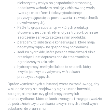
niekorzystny wpływ na gospodarkę hormonalną,
dodatkowo wchodzi w reakcję z chlorowaną wodą
tworząc chloroform i dioksyny(substancje
przyczyniające się do powstawania i rozwoju chorób
nowotworowych);
PEG-i, to grupa substancji, w których produkcji
stosowany jest tlenek etylenu(gaz trujący), co niesie
zagrożenie zanieczyszczenia nim produktu;
parabeny, to substancje konserwujące, które mają
negatywny wpływ na gospodarkę hormonalną;
sodium hydroxide, która posiada właściwości silnie
drażniące i jest dopuszczona do stosowania w
ograniczonym zakresie;
hydroxypropyl methylcellulose to składnik, który
zwykle jest wykorzystywany w środkach
przeczyszczających.
Oprócz wymienionych substancji warto zwrócić uwagę, aby
w składzie pasy nie znajdowały się sztuczne barwniki,
karagen, aluminium czy glikol propylenowy lub
phenoexyethanol, które są kontrowersyjne i mogą prowadzić
do podrażnień czy przenikania toksyn i innych szkodliwych
substancji do organizmu.