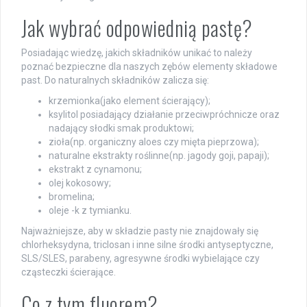
Jak wybrać odpowiednią pastę?
Posiadając wiedzę, jakich składników unikać to należy
poznać bezpieczne dla naszych zębów elementy składowe
past. Do naturalnych składników zalicza się:
krzemionka(jako element ścierający);
ksylitol posiadający działanie przeciwpróchnicze oraz
nadający słodki smak produktowi;
zioła(np. organiczny aloes czy mięta pieprzowa);
naturalne ekstrakty roślinne(np. jagody goji, papaji);
ekstrakt z cynamonu;
olej kokosowy;
bromelina;
oleje -k z tymianku.
Najważniejsze, aby w składzie pasty nie znajdowały się
chlorheksydyna, triclosan i inne silne środki antyseptyczne,
SLS/SLES, parabeny, agresywne środki wybielające czy
cząsteczki ścierające.
Co z tym fluorem?