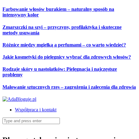
Skip
Farbowanie włosów burakiem – naturalny sposób na
to
intensywny kolor
content
Zmarszczki na szyi – przyczyny, profilaktyka i skuteczne
metody usuwania
Różnice między mgiełką a perfumami – co warto wiedzieć?
Jakie kosmetyki do pielęgnicy wybrać dla zdrowych włosów?
Rodzaje skóry u nastolatków: Pielęgnacja i najczęstsze
problemy
Malowanie sztucznych rzęs – zagrożenia i zalecenia dla zdrowia
Współpraca i kontakt
Search
for: