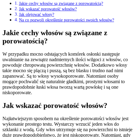
Jakie cechy włosów są związane z porowatością?
Jak wskazać porowatość włosów?
Jak olejować włosy?
Na co pozwoli określenie porowatości swoich włosów?
Jakie cechy włosów są związane z
porowatością?
W przypadku mocno odstających komórek osłonki następuje
uwalnianie na zewnątrz nadmiernych ilości wilgoci z włosów, co
powoduje chropowatą powierzchnię włosów. Dodatkowo włosy
takie mocno się plączą i puszą, są bez blasku i trudno nad nimi
zapanować. Są to włosy wysokoporowate. Natomiast osoby
mogące pochwalić się naturalnie gładkimi, prostymi włosami to
prawdopodobnie łuski włosa tworzą wartą powłokę i są one
niskoporowate.
Jak wskazać porowatość włosów?
Najłatwiejszym sposobem na określenie porowatości włosów jest
wykonanie prostego testu. Wystarczy wrzucić jeden włos do
szklanki z wodą. Gdy włos utrzymuje się na powierzchni to istnieje
duże prawdopodobieństwo, że jest niskoporowaty. Natomiast, gdy