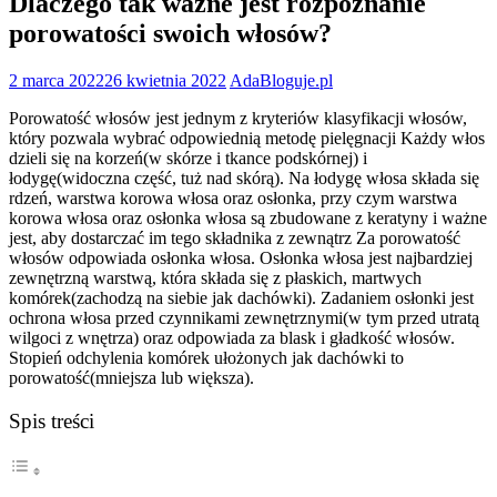
Dlaczego tak ważne jest rozpoznanie
porowatości swoich włosów?
2 marca 2022
26 kwietnia 2022
AdaBloguje.pl
Porowatość włosów jest jednym z kryteriów klasyfikacji włosów,
który pozwala wybrać odpowiednią metodę pielęgnacji Każdy włos
dzieli się na korzeń(w skórze i tkance podskórnej) i
łodygę(widoczna część, tuż nad skórą). Na łodygę włosa składa się
rdzeń, warstwa korowa włosa oraz osłonka, przy czym warstwa
korowa włosa oraz osłonka włosa są zbudowane z keratyny i ważne
jest, aby dostarczać im tego składnika z zewnątrz Za porowatość
włosów odpowiada osłonka włosa. Osłonka włosa jest najbardziej
zewnętrzną warstwą, która składa się z płaskich, martwych
komórek(zachodzą na siebie jak dachówki). Zadaniem osłonki jest
ochrona włosa przed czynnikami zewnętrznymi(w tym przed utratą
wilgoci z wnętrza) oraz odpowiada za blask i gładkość włosów.
Stopień odchylenia komórek ułożonych jak dachówki to
porowatość(mniejsza lub większa).
Spis treści