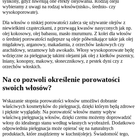
sylikony, gdyż niwelują one efekty olejowania. Rodzaj oleju
wybieramy z uwagi na rodzaj włosów(nisko-, średnio- czy
wysokoporowate).
Dla włosów o niskiej porowatości zaleca się używanie olejów z
niewielkimi cząsteczkami, z przewagą kwasów nasyconych jak np.
olej kokosowy, olej babassu, masło murumuru. Z kolei dla włosów
o średniej porowatości najlepsze są oleje półwnikające takie jak olej
migdałowy, arganowy, makadamia, z orzechów laskowych czy
arachidowy, sezamowy lub awokado. Włosy wysokoporowate będę
wdzięczne za pielęgnację takimi olejami jak olej z kiełków pszenicy,
lniany, konopny, makowy, słonecznikowy, z pestek dyni czy z
orzechów włoskich.
Na co pozwoli określenie porowatości
swoich włosów?
Wskazanie stopnia porowatości włosów umożliwi dobranie
właściwych kosmetyków do pielęgnacji, dzięki którym będą zdrowe
i pięknie wyglądały. Na porowatość włosów mamy wpływ
właściwą pielęgnacją włosów, dzięki czemu możemy doprowadzić
włosy do idealnego stanu według własnych wyobrażeń. Dodatkowo
odpowiednia pielęgnacja może opierać się na naturalnych
produktach, które znajdziemy w kuchni(oleje). Świadomość tego,