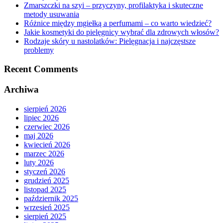
Zmarszczki na szyi – przyczyny, profilaktyka i skuteczne
metody usuwania
Różnice między mgiełką a perfumami – co warto wiedzieć?
Jakie kosmetyki do pielęgnicy wybrać dla zdrowych włosów?
Rodzaje skóry u nastolatków: Pielęgnacja i najczęstsze
problemy
Recent Comments
Archiwa
sierpień 2026
lipiec 2026
czerwiec 2026
maj 2026
kwiecień 2026
marzec 2026
luty 2026
styczeń 2026
grudzień 2025
listopad 2025
październik 2025
wrzesień 2025
sierpień 2025