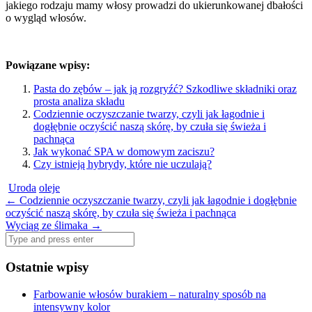
jakiego rodzaju mamy włosy prowadzi do ukierunkowanej dbałości
o wygląd włosów.
Powiązane wpisy:
Pasta do zębów – jak ją rozgryźć? Szkodliwe składniki oraz
prosta analiza składu
Codziennie oczyszczanie twarzy, czyli jak łagodnie i
dogłębnie oczyścić naszą skórę, by czuła się świeża i
pachnąca
Jak wykonać SPA w domowym zaciszu?
Czy istnieją hybrydy, które nie uczulają?
Uroda
oleje
Post
←
Codziennie oczyszczanie twarzy, czyli jak łagodnie i dogłębnie
oczyścić naszą skórę, by czuła się świeża i pachnąca
navigation
Wyciąg ze ślimaka
→
Search
for:
Ostatnie wpisy
Farbowanie włosów burakiem – naturalny sposób na
intensywny kolor