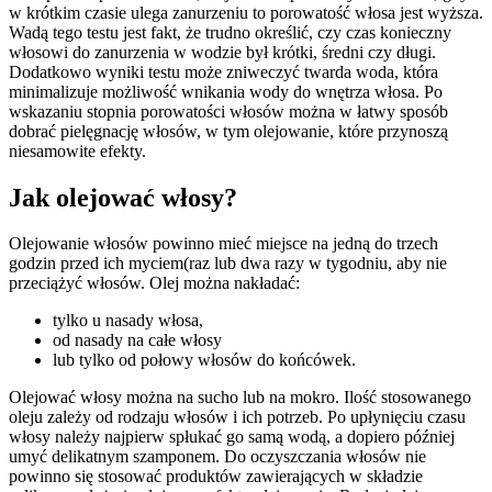
w krótkim czasie ulega zanurzeniu to porowatość włosa jest wyższa.
Wadą tego testu jest fakt, że trudno określić, czy czas konieczny
włosowi do zanurzenia w wodzie był krótki, średni czy długi.
Dodatkowo wyniki testu może zniweczyć twarda woda, która
minimalizuje możliwość wnikania wody do wnętrza włosa. Po
wskazaniu stopnia porowatości włosów można w łatwy sposób
dobrać pielęgnację włosów, w tym olejowanie, które przynoszą
niesamowite efekty.
Jak olejować włosy?
Olejowanie włosów powinno mieć miejsce na jedną do trzech
godzin przed ich myciem(raz lub dwa razy w tygodniu, aby nie
przeciążyć włosów. Olej można nakładać:
tylko u nasady włosa,
od nasady na całe włosy
lub tylko od połowy włosów do końcówek.
Olejować włosy można na sucho lub na mokro. Ilość stosowanego
oleju zależy od rodzaju włosów i ich potrzeb. Po upłynięciu czasu
włosy należy najpierw spłukać go samą wodą, a dopiero później
umyć delikatnym szamponem. Do oczyszczania włosów nie
powinno się stosować produktów zawierających w składzie